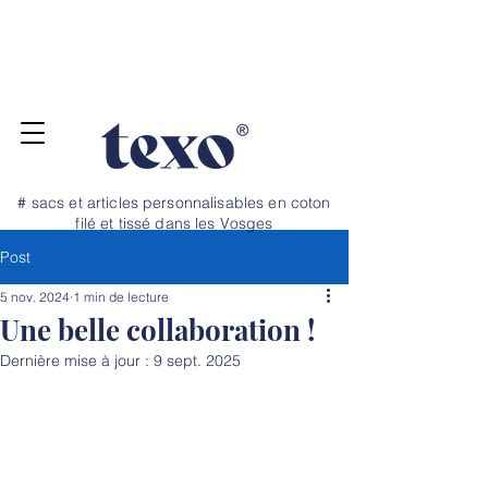
Pour vos projets de rentrée, commandez
jusqu'au 20 juillet ! Dépannage et petite
quantité, nous avons un stock tampon →
N
OS TARIFS ICI
# sacs et articles personnalisables en coton
filé et tissé dans les Vosges
Post
5 nov. 2024
1 min de lecture
Une belle collaboration !
Dernière mise à jour :
9 sept. 2025