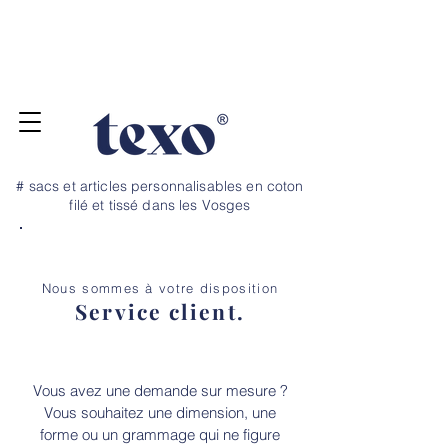
Pour vos projets de rentrée, commandez
jusqu'au 20 juillet ! Dépannage et petite
quantité, nous avons un stock tampon →
N
OS TARIFS ICI
# sacs et articles personnalisables en coton
filé et tissé dans les Vosges
Nous sommes à votre disposition
Service client.
Vous avez une demande sur mesure ?
Vous souhaitez une dimension, une
forme ou un grammage qui ne figure