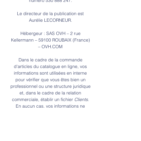
numéro
530 888 247
.
Le directeur de la publication est
Aurélie LECORNEUR.
Hébergeur : SAS OVH – 2 rue
Kellermann – 59100 ROUBAIX (France)
– OVH.COM
Dans le cadre de la commande
d'articles du catalogue en ligne, vos
informations sont utilisées en interne
pour vérifier que vous êtes bien un
professionnel ou une structure juridique
et, dans le cadre de la relation
commerciale, établir un fichier
Clients
.
En aucun cas, vos informations ne
seront communiquées à des tiers.
Vous
pouvez exercer la faculté d’opposition,
le droit d’accès et de rectification de
vos données en nous contactant par
courrier électronique à l'adresse :