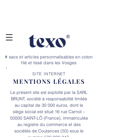
Pour vos projets de rentrée, commandez
jusqu'au 20 juillet ! Dépannage et petite
quantité, nous avons un stock tampon →
N
OS TARIFS ICI
# sacs et articles personnalisables en coton
filé et tissé dans les Vosges
SITE INTERNET
MENTIONS LÉGALES
Le présent site est exploité par la SARL
BRUNT, société à responsabilité limitée
au capital de 30 000 euros, dont le
siège social est situé 16 rue Carnot –
50000 SAINT-LÔ (France), immatriculée
au registre du commerce et des
sociétés de Coutances (50) sous le