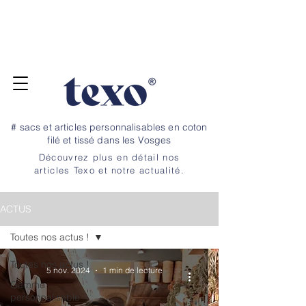
Pour vos projets de rentrée, commandez
jusqu'au 20 juillet ! Dépannage et petite
quantité, nous avons un stock tampon →
N
OS TARIFS ICI
# sacs et articles personnalisables en coton
filé et tissé dans les Vosges
Découvrez plus en détail nos
articles Texo et notre
actualité.
ACTUS
Toutes nos actus !
Toutes nos actus !
5 nov. 2024
1 min de lecture
Gamme
personnalisable