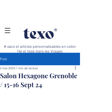
Pour vos projets de rentrée, commandez
jusqu'au 20 juillet ! Dépannage et petite
quantité, nous avons un stock tampon →
N
OS TARIFS ICI
# sacs et articles personnalisables en coton
filé et tissé dans les Vosges
Post
2 mai 2024
1 min de lecture
Salon Hexagone Grenoble
/ 15-16 Sept 24