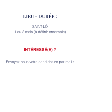
LIEU - DURÉE :
SAINT-LÔ
1 ou 2 mois (à définir ensemble)
INTÉRESSÉ(E) ?
Envoyez-nous votre candidature par mail :
contact@texo-textile.fr
***
 Texo® | Sacs et articles en coton filé 
et tissé dans les Vosges
Nous sommes à votre disposition pour 
toute demande en catalogue ou sur-