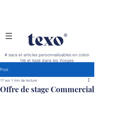
Pour vos projets de rentrée, commandez
jusqu'au 20 juillet ! Dépannage et petite
quantité, nous avons un stock tampon →
N
OS TARIFS ICI
# sacs et articles personnalisables en coton
filé et tissé dans les Vosges
Post
17 avr.
1 min de lecture
Offre de stage Commercial