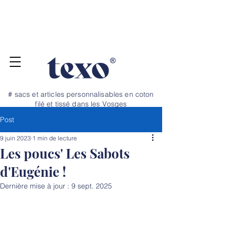
Pour vos projets de rentrée, commandez
jusqu'au 20 juillet ! Dépannage et petite
quantité, nous avons un stock tampon →
N
OS TARIFS ICI
# sacs et articles personnalisables en coton
filé et tissé dans les Vosges
Post
9 juin 2023
1 min de lecture
Les poucs' Les Sabots
d'Eugénie !
Dernière mise à jour :
9 sept. 2025