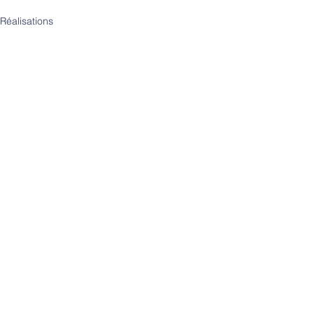
Réalisations
Voir tout
Posts similaires