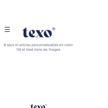
Pour vos projets de rentrée, commandez
jusqu'au 20 juillet ! Dépannage et petite
quantité, nous avons un stock tampon →
N
OS TARIFS ICI
# sacs et articles personnalisables en coton
filé et tissé dans les Vosges