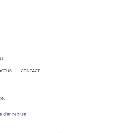
 un stock tampon → N
OS TARIFS ICI
es
ACTUS
CONTACT
té.
e d'entreprise