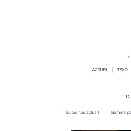
Pour vos projets de rentrée, comm
#
ACCUEIL
TEXO
Dé
Toutes nos actus !
Gamme per