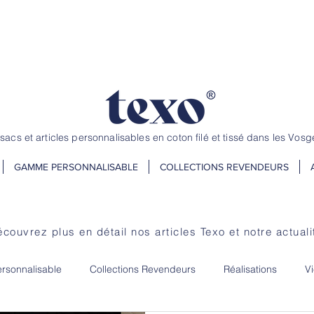
andez jusqu'au 20 juillet ! Dépannage et petite quantité, nous avons
 sacs et articles personnalisables en coton filé et tissé dans les Vosg
GAMME PERSONNALISABLE
COLLECTIONS REVENDEURS
couvrez plus en détail nos articles Texo et notre
actuali
sonnalisable
Collections Revendeurs
Réalisations
Vi