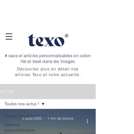
Pour vos projets de rentrée, commandez
jusqu'au 20 juillet ! Dépannage et petite
quantité, nous avons un stock tampon →
N
OS TARIFS ICI
# sacs et articles personnalisables en coton
filé et tissé dans les Vosges
Découvrez plus en détail nos
articles Texo et notre
actualité.
ACTUS
Toutes nos actus !
Toutes nos actus !
5 août 2025
1 min de lecture
Gamme
personnalisable