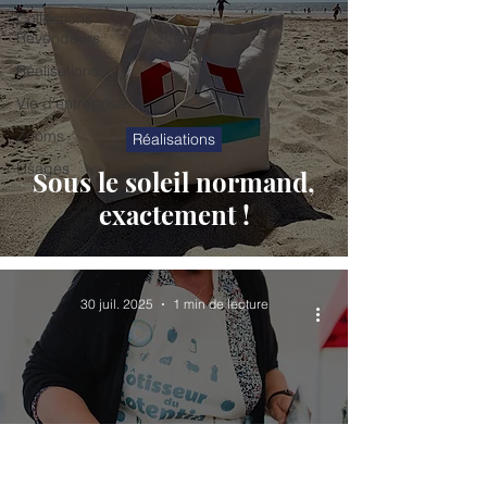
Collections
Revendeurs
Réalisations
Vie d'entreprise
Zooms
Réalisations
Usages
Sous le soleil normand,
exactement !
30 juil. 2025
1 min de lecture