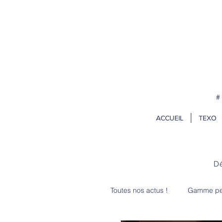
Pour vos projets de rentrée, comm
#
ACCUEIL
TEXO
Dé
Toutes nos actus !
Gamme per