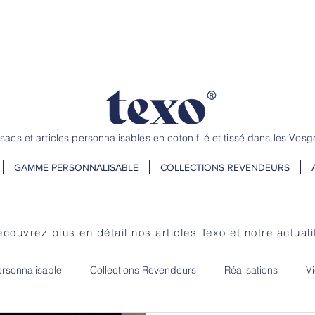
andez jusqu'au 20 juillet ! Dépannage et petite quantité, nous avons
 sacs et articles personnalisables en coton filé et tissé dans les Vosg
GAMME PERSONNALISABLE
COLLECTIONS REVENDEURS
couvrez plus en détail nos articles Texo et notre
actuali
sonnalisable
Collections Revendeurs
Réalisations
Vi