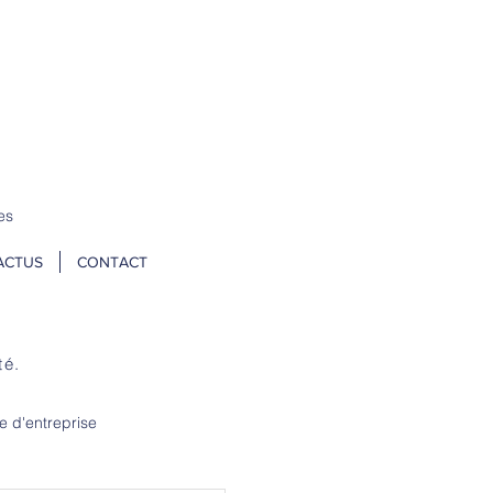
 un stock tampon → N
OS TARIFS ICI
es
ACTUS
CONTACT
té.
e d'entreprise