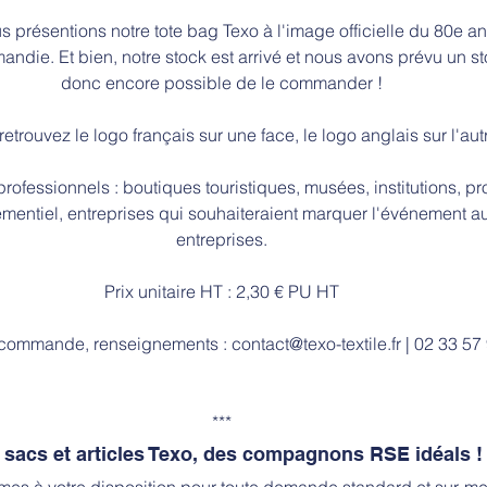
us présentions notre tote bag Texo à l'image officielle du 80e an
ie. Et bien, notre stock est arrivé et nous avons prévu un sto
donc encore possible de le commander !
 retrouvez le logo français sur une face, le logo anglais sur l'aut
rofessionnels : boutiques touristiques, musées, institutions, pr
ementiel, entreprises qui souhaiteraient marquer l'événement au
entreprises.
Prix unitaire HT : 2,30 € PU HT
 commande, renseignements : 
contact@texo-textile.fr
| 02 33 57
***
sacs et articles Texo, des compagnons RSE idéals !
es à votre disposition pour toute demande standard et sur-me