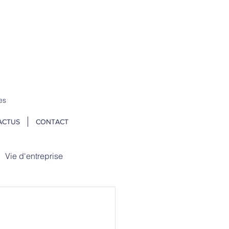
 un stock tampon → N
OS TARIFS ICI
es
ACTUS
CONTACT
Vie d'entreprise