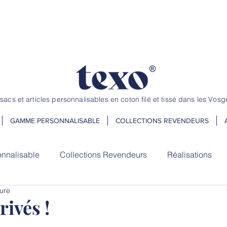
andez jusqu'au 20 juillet ! Dépannage et petite quantité, nous avons
 sacs et articles personnalisables en coton filé et tissé dans les Vosg
GAMME PERSONNALISABLE
COLLECTIONS REVENDEURS
nnalisable
Collections Revendeurs
Réalisations
ture
rivés !