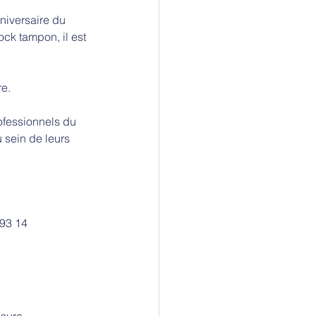
niversaire du 
ck tampon, il est 
re.
ofessionnels du 
 sein de leurs 
 93 14
sure.