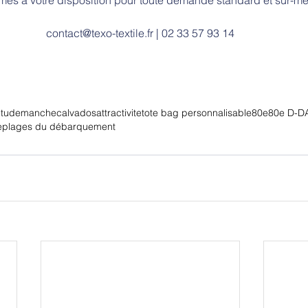
contact@texo-textile.fr
 | 02 33 57 93 14
titudemanche
calvadosattractivite
tote bag personnalisable
80e
80e D-D
e
plages du débarquement