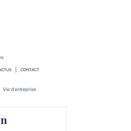
 un stock tampon → N
OS TARIFS ICI
es
ACTUS
CONTACT
Vie d'entreprise
in