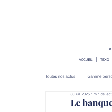
Pour vos projets de rentrée, comm
#
ACCUEIL
TEXO
Toutes nos actus !
Gamme perso
30 juil. 2025
1 min de lect
Zooms
Usages
Le banque